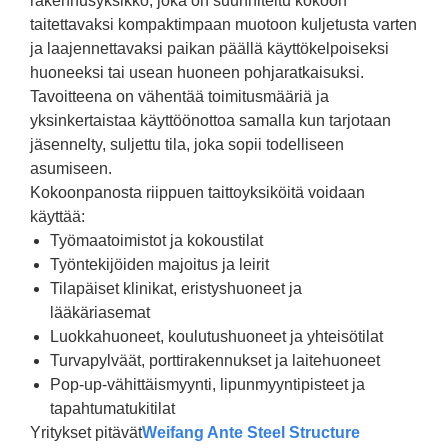
rakennusyksikkö, joka on suunniteltu kokoon
taitettavaksi kompaktimpaan muotoon kuljetusta varten
ja laajennettavaksi paikan päällä käyttökelpoiseksi
huoneeksi tai usean huoneen pohjaratkaisuksi.
Tavoitteena on vähentää toimitusmääriä ja
yksinkertaistaa käyttöönottoa samalla kun tarjotaan
jäsennelty, suljettu tila, joka sopii todelliseen
asumiseen.
Kokoonpanosta riippuen taittoyksiköitä voidaan
käyttää:
Työmaatoimistot ja kokoustilat
Työntekijöiden majoitus ja leirit
Tilapäiset klinikat, eristyshuoneet ja
lääkäriasemat
Luokkahuoneet, koulutushuoneet ja yhteisötilat
Turvapylväät, porttirakennukset ja laitehuoneet
Pop-up-vähittäismyynti, lipunmyyntipisteet ja
tapahtumatukitilat
Yritykset pitävät
Weifang Ante Steel Structure