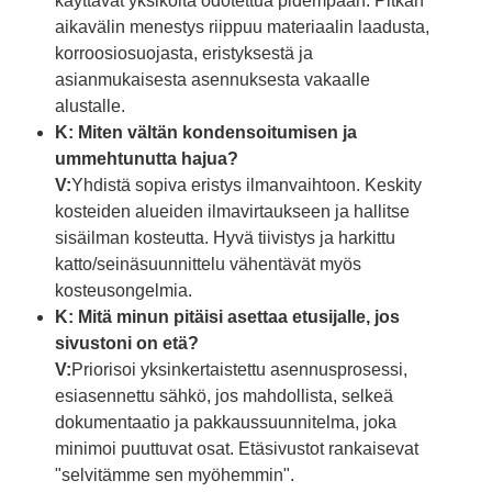
käyttävät yksiköitä odotettua pidempään. Pitkän
aikavälin menestys riippuu materiaalin laadusta,
korroosiosuojasta, eristyksestä ja
asianmukaisesta asennuksesta vakaalle
alustalle.
K: Miten vältän kondensoitumisen ja
ummehtunutta hajua?
V:
Yhdistä sopiva eristys ilmanvaihtoon. Keskity
kosteiden alueiden ilmavirtaukseen ja hallitse
sisäilman kosteutta. Hyvä tiivistys ja harkittu
katto/seinäsuunnittelu vähentävät myös
kosteusongelmia.
K: Mitä minun pitäisi asettaa etusijalle, jos
sivustoni on etä?
V:
Priorisoi yksinkertaistettu asennusprosessi,
esiasennettu sähkö, jos mahdollista, selkeä
dokumentaatio ja pakkaussuunnitelma, joka
minimoi puuttuvat osat. Etäsivustot rankaisevat
"selvitämme sen myöhemmin".