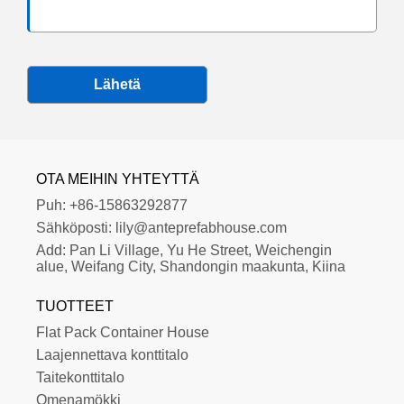
Lähetä
OTA MEIHIN YHTEYTTÄ
Puh:
+86-15863292877
Sähköposti:
lily@anteprefabhouse.com
Add:
Pan Li Village, Yu He Street, Weichengin 
alue, Weifang City, Shandongin maakunta, Kiina
TUOTTEET
Flat Pack Container House
Laajennettava konttitalo
Taitekonttitalo
Omenamökki