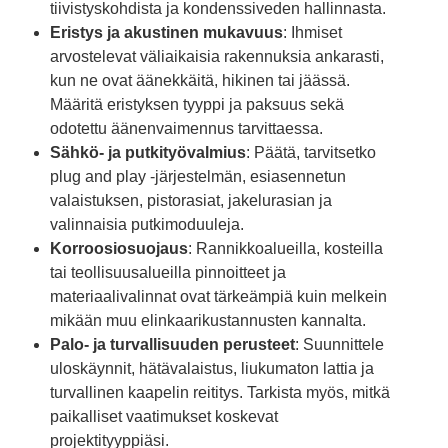
tiivistyskohdista ja kondenssiveden hallinnasta.
Eristys ja akustinen mukavuus
: Ihmiset
arvostelevat väliaikaisia ​​rakennuksia ankarasti,
kun ne ovat äänekkäitä, hikinen tai jäässä.
Määritä eristyksen tyyppi ja paksuus sekä
odotettu äänenvaimennus tarvittaessa.
Sähkö- ja putkityövalmius
: Päätä, tarvitsetko
plug and play -järjestelmän, esiasennetun
valaistuksen, pistorasiat, jakelurasian ja
valinnaisia ​​putkimoduuleja.
Korroosiosuojaus
: Rannikkoalueilla, kosteilla
tai teollisuusalueilla pinnoitteet ja
materiaalivalinnat ovat tärkeämpiä kuin melkein
mikään muu elinkaarikustannusten kannalta.
Palo- ja turvallisuuden perusteet
: Suunnittele
uloskäynnit, hätävalaistus, liukumaton lattia ja
turvallinen kaapelin reititys. Tarkista myös, mitkä
paikalliset vaatimukset koskevat
projektityyppiäsi.