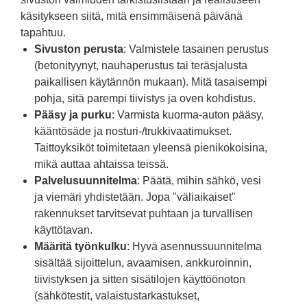
käsitykseen siitä, mitä ensimmäisenä päivänä
tapahtuu.
Sivuston perusta
: Valmistele tasainen perustus
(betonityynyt, nauhaperustus tai teräsjalusta
paikallisen käytännön mukaan). Mitä tasaisempi
pohja, sitä parempi tiivistys ja oven kohdistus.
Pääsy ja purku
: Varmista kuorma-auton pääsy,
kääntösäde ja nosturi-/trukkivaatimukset.
Taittoyksiköt toimitetaan yleensä pienikokoisina,
mikä auttaa ahtaissa teissä.
Palvelusuunnitelma
: Päätä, mihin sähkö, vesi
ja viemäri yhdistetään. Jopa "väliaikaiset"
rakennukset tarvitsevat puhtaan ja turvallisen
käyttötavan.
Määritä työnkulku
: Hyvä asennussuunnitelma
sisältää sijoittelun, avaamisen, ankkuroinnin,
tiivistyksen ja sitten sisätilojen käyttöönoton
(sähkötestit, valaistustarkastukset,