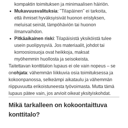
kompaktin toimituksen ja minimaalisen häiriön.
Mukavuusvalituksia
: "Tilapäinen" ei tarkoita,
että ihmiset hyväksyisivät huonon eristyksen,
meluisat seinät, lämpöhäviön tai huonon
ilmanvaihdon.
Pitkäaikainen riski
: Tilapäisistä yksiköistä tulee
usein puolipysyviä. Jos materiaalit, johdot tai
korroosiosuoja ovat heikkoja, maksat
myöhemmin huollosta ja seisokeista.
Taitettavan konttitalon lupaus ei ole vain nopeus – se
on
ohjata
: vähemmän liikkuvia osia toimituksessa ja
kokoonpanossa, selkeämpi aikataulu ja vähemmän
riippuvuutta erikoistuneesta työvoimasta. Mutta tämä
lupaus pätee vain, jos arvioit oikeat yksityiskohdat.
Mikä tarkalleen on kokoontaittuva
konttitalo?