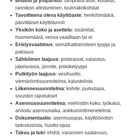
Ilmasto ja ympäristö
: lämpötila-alue, kosteus,
rannikon altistuminen, tuulinäkökohdat
Tavoitteena oleva käyttöaste
: henkilömäärä,
päivittäiset käyttötunnit
Yksikön koko ja asettelu
: sisämitat,
huonemäärä, vessa vaaditaan tai ei
Eristysvaatimus
: seinä/kattoeristeen tyyppi ja
paksuus
Sähköinen laajuus
: pistorasiat, valaistus,
jakelurasia, jännite, pistoketyyppi
Putkityön laajuus
: vesihuolto,
viemäröintisuunnitelma, kalustelista
Liikennesuunnitelma
: kohde, purkutapa,
sivuston rajoitukset
Asennussuunnitelma
: miehistön koko, työkalut,
arvioitu asennusaika, ankkurointimenetelmä
Dokumentaatio
: asennusopas, käyttöönoton
tarkistuslista, huolto-opas
Takuu ja tuki
: ehdot, varaosien saatavuus,