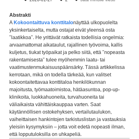
Abstrakti
A
Kokoontaittuva konttitalo
näyttää ulkopuolelta
yksinkertaiselta, mutta ostajat eivät yleensä osta
"laatikkoa". He yrittävät ratkaista todellisia ongelmia:
arvaamattomat aikataulut, rajallinen työvoima, kallis
kuljetus, tiukat työpaikat ja pelko siitä, että "nopeasta
rakentamisesta" tulee myöhemmin laatu- tai
vaatimustenmukaisuuspäänsärky. Tässä artikkelissa
kerrotaan, mikä on todella tärkeää, kun valitset
kokoontaitettavaa konttitaloa henkilökunnan
majoitusta, työmaatoimistoa, hätäasuntoa, pop-up-
klinikoita, luokkahuoneita, turvahuoneita tai
väliaikaista vähittäiskauppaa varten. Saat
käytännöllisen ostokehyksen, vertailutaulukon,
vaiheittaisen hankintojen tarkistuslistan ja vastauksia
yleisiin kysymyksiin – jotta voit edetä nopeasti ilman,
että lopputuloksilla on uhkapeliä.