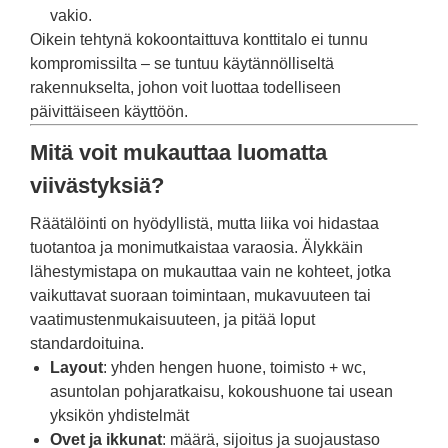
vakio.
Oikein tehtynä kokoontaittuva konttitalo ei tunnu
kompromissilta – se tuntuu käytännölliseltä
rakennukselta, johon voit luottaa todelliseen
päivittäiseen käyttöön.
Mitä voit mukauttaa luomatta
viivästyksiä?
Räätälöinti on hyödyllistä, mutta liika voi hidastaa
tuotantoa ja monimutkaistaa varaosia. Älykkäin
lähestymistapa on mukauttaa vain ne kohteet, jotka
vaikuttavat suoraan toimintaan, mukavuuteen tai
vaatimustenmukaisuuteen, ja pitää loput
standardoituina.
Layout
: yhden hengen huone, toimisto + wc,
asuntolan pohjaratkaisu, kokoushuone tai usean
yksikön yhdistelmät
Ovet ja ikkunat
: määrä, sijoitus ja suojaustaso