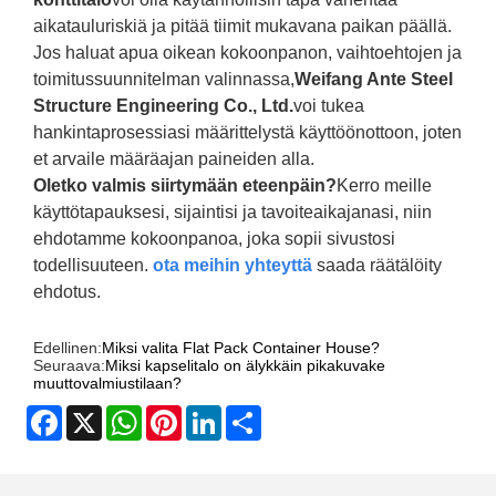
aikatauluriskiä ja pitää tiimit mukavana paikan päällä.
Jos haluat apua oikean kokoonpanon, vaihtoehtojen ja
toimitussuunnitelman valinnassa,
Weifang Ante Steel
Structure Engineering Co., Ltd.
voi tukea
hankintaprosessiasi määrittelystä käyttöönottoon, joten
et arvaile määräajan paineiden alla.
Oletko valmis siirtymään eteenpäin?
Kerro meille
käyttötapauksesi, sijaintisi ja tavoiteaikajanasi, niin
ehdotamme kokoonpanoa, joka sopii sivustosi
todellisuuteen.
ota meihin yhteyttä
saada räätälöity
ehdotus.
Edellinen:
Miksi valita Flat Pack Container House?
Seuraava:
Miksi kapselitalo on älykkäin pikakuvake
muuttovalmiustilaan?
Facebook
X
WhatsApp
Pinterest
LinkedIn
Share