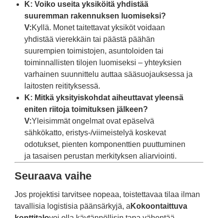
K: Voiko useita yksiköitä yhdistää
suuremman rakennuksen luomiseksi?
V:
Kyllä. Monet taitettavat yksiköt voidaan
yhdistää vierekkäin tai päästä päähän
suurempien toimistojen, asuntoloiden tai
toiminnallisten tilojen luomiseksi – yhteyksien
varhainen suunnittelu auttaa sääsuojauksessa ja
laitosten reitityksessä.
K: Mitkä yksityiskohdat aiheuttavat yleensä
eniten riitoja toimituksen jälkeen?
V:
Yleisimmät ongelmat ovat epäselvä
sähkökatto, eristys-/viimeistelyä koskevat
odotukset, pienten komponenttien puuttuminen
ja tasaisen perustan merkityksen aliarviointi.
Seuraava vaihe
Jos projektisi tarvitsee nopeaa, toistettavaa tilaa ilman
tavallisia logistisia päänsärkyjä, a
Kokoontaittuva
konttitalo
voi olla käytännöllisin tapa vähentää