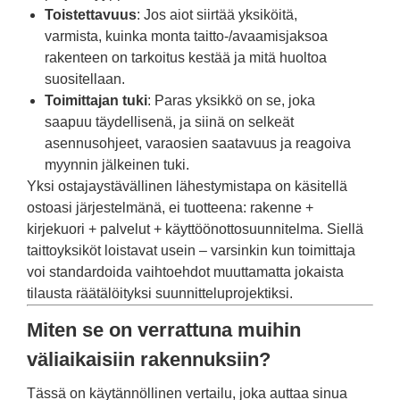
Toistettavuus
: Jos aiot siirtää yksiköitä,
varmista, kuinka monta taitto-/avaamisjaksoa
rakenteen on tarkoitus kestää ja mitä huoltoa
suositellaan.
Toimittajan tuki
: Paras yksikkö on se, joka
saapuu täydellisenä, ja siinä on selkeät
asennusohjeet, varaosien saatavuus ja reagoiva
myynnin jälkeinen tuki.
Yksi ostajaystävällinen lähestymistapa on käsitellä
ostoasi järjestelmänä, ei tuotteena: rakenne +
kirjekuori + palvelut + käyttöönottosuunnitelma. Siellä
taittoyksiköt loistavat usein – varsinkin kun toimittaja
voi standardoida vaihtoehdot muuttamatta jokaista
tilausta räätälöityksi suunnitteluprojektiksi.
Miten se on verrattuna muihin
väliaikaisiin rakennuksiin?
Tässä on käytännöllinen vertailu, joka auttaa sinua