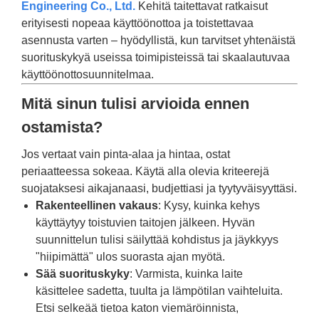
Engineering Co., Ltd.
Kehitä taitettavat ratkaisut
erityisesti nopeaa käyttöönottoa ja toistettavaa
asennusta varten – hyödyllistä, kun tarvitset yhtenäistä
suorituskykyä useissa toimipisteissä tai skaalautuvaa
käyttöönottosuunnitelmaa.
Mitä sinun tulisi arvioida ennen
ostamista?
Jos vertaat vain pinta-alaa ja hintaa, ostat
periaatteessa sokeaa. Käytä alla olevia kriteerejä
suojataksesi aikajanaasi, budjettiasi ja tyytyväisyyttäsi.
Rakenteellinen vakaus
: Kysy, kuinka kehys
käyttäytyy toistuvien taitojen jälkeen. Hyvän
suunnittelun tulisi säilyttää kohdistus ja jäykkyys
"hiipimättä" ulos suorasta ajan myötä.
Sää suorituskyky
: Varmista, kuinka laite
käsittelee sadetta, tuulta ja lämpötilan vaihteluita.
Etsi selkeää tietoa katon viemäröinnista,