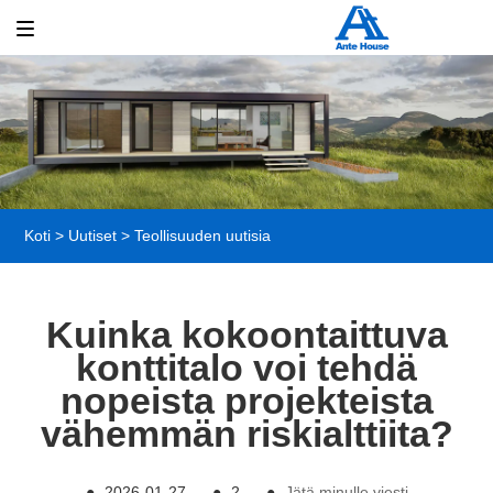
Koti
>
Uutiset
>
Teollisuuden uutisia
Kuinka kokoontaittuva
konttitalo voi tehdä
nopeista projekteista
vähemmän riskialttiita?
●
2026-01-27
●
2
●
Jätä minulle viesti