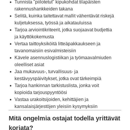
Tunnista "piilotetut" kipukohdat tilapäisten
rakennushankkeiden takana
Selitä, kuinka taitettavat mallit vähentävät riskejä
kuljetuksessa, työssä ja aikatauluissa
Tarjoa arviointikriteerit, jotka suojaavat budjettia
ja käyttökokemusta
Vertaa taittoyksiköitä litteäpakkaukseen ja
tavanomaisiin esivalmisteisiin
Kävele asennuslogistiikan ja työmaavalmiuden
oleelliset asiat
Jaa mukavuus-, turvallisuus- ja
kestävyyspäivitykset, jotka ovat tärkeimpiä
Tarjoa hankinnan tarkistuslista, jonka voit
kopioida tarjouspyyntöösi
Vastaa urakoitsijoiden, kehittäjien ja
kansalaisjärjestöjen yleisiin kysymyksiin
Mitä ongelmia ostajat todella yrittävät
korjata?