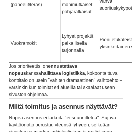
vahva
(paneelit/teräs)
monimutkaiset
suorituskykypot
pohjaratkaisut
Lyhyet projektit
Pieni etukäteist
Vuokramökit
paikallisella
yksinkertainen
tarjonnalla
Jos prioriteettisi on
ennustettava
nopeus
kanssa
hallittava logistiikka
, kokoontaittuva
konttitalo on usein "vähiten dramaattinen" vaihtoehto –
varsinkin kun toimitat eri alueilla tai skaalaat usean
sivuston ohjelmaa.
Miltä toimitus ja asennus näyttävät?
Nopea asennus ei tarkoita "ei suunnittelua". Sujuva
käyttöönotto perustuu yleensä lyhyeen, selkeään
sivuston valmiuden tarkistuslistaan ​​ja realistiseen