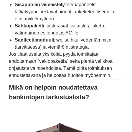
Sisäpuolen viimeistely
: seinäpaneelit,
lattiatyyppi, pestävät pinnat lääketieteelliseen tai
elintarvikekäyttöön
Sähköpaketti
: pistorasiat, valaistus, jakelu,
valinnainen esijohdotus AC:lle
Saniteettimoduuli
: wc, suihku, vedenlämmitin
(tarvittaessa) ja viemäröintistrategia
Jos tilaat useita yksiköitä, pyydä toimittajaa
ehdottamaan "vakiopakettia" sekä pientä valikkoa
ohjatuista vaihtoehdoista. Tämä pitää toimituksen
ennustettavana ja helpottaa huoltoa myöhemmin.
Mikä on helpoin noudatettava
hankintojen tarkistuslista?