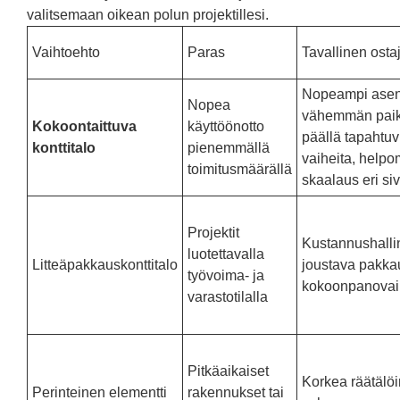
valitsemaan oikean polun projektillesi.
Vaihtoehto
Paras
Tavallinen ostaj
Nopeampi asen
Nopea
vähemmän pai
Kokoontaittuva
käyttöönotto
päällä tapahtuv
konttitalo
pienemmällä
vaiheita, helpo
toimitusmäärällä
skaalaus eri si
Projektit
Kustannushalli
luotettavalla
Litteäpakkauskonttitalo
joustava pakkau
työvoima- ja
kokoonpanovai
varastotilalla
Pitkäaikaiset
Korkea räätälöin
Perinteinen elementti
rakennukset tai