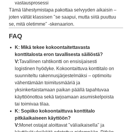
vastausprosessi
Tämä lähestymistapa pakottaa selvyyden aikaisin –
joten vältät klassisen "se saapui, mutta siitä puuttuu
se, mitä oletimme" -skenaarion.
FAQ
K: Mikä tekee kokoontaitettavasta
konttitalosta eron tavallisesta säiliöstä?
V:
Tavallinen rahtikontti on ensisijaisesti
logistinen hyödyke. Kokoontaittuva konttitalo on
suunniteltu rakennusjärjestelmäksi – optimoitu
vähentämään toimitusmääriä ja
yksinkertaistamaan paikan päällä tapahtuvaa
käyttöönottoa sekä tarjoamaan asumiskelpoista
tai toimivaa tilaa.
K: Sopiiko kokoontaittuva konttitalo
pitkäaikaiseen käyttöön?
V:
Monet ostajat aloittavat "väliaikaisella" ja