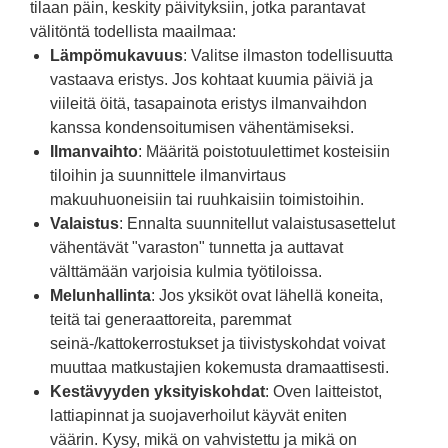
tilaan päin, keskity päivityksiin, jotka parantavat
välitöntä todellista maailmaa:
Lämpömukavuus
: Valitse ilmaston todellisuutta
vastaava eristys. Jos kohtaat kuumia päiviä ja
viileitä öitä, tasapainota eristys ilmanvaihdon
kanssa kondensoitumisen vähentämiseksi.
Ilmanvaihto
: Määritä poistotuulettimet kosteisiin
tiloihin ja suunnittele ilmanvirtaus
makuuhuoneisiin tai ruuhkaisiin toimistoihin.
Valaistus
: Ennalta suunnitellut valaistusasettelut
vähentävät "varaston" tunnetta ja auttavat
välttämään varjoisia kulmia työtiloissa.
Melunhallinta
: Jos yksiköt ovat lähellä koneita,
teitä tai generaattoreita, paremmat
seinä-/kattokerrostukset ja tiivistyskohdat voivat
muuttaa matkustajien kokemusta dramaattisesti.
Kestävyyden yksityiskohdat
: Oven laitteistot,
lattiapinnat ja suojaverhoilut käyvät eniten
väärin. Kysy, mikä on vahvistettu ja mikä on