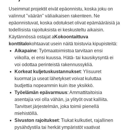
Useimmat projektit eivät epäonnistu, koska joku on
valinnut "väärän" väliaikaisen rakenteen. Ne
epäonnistuvat, koska odotukset olivat epämääräisiä ja
todellisista rajoituksista ei keskusteltu aikaisin.
Käytännössä ostajat a
Kokoontaittuva
konttitalo
kohtaavat usein näitä toistuvia kipupisteitä:
Aikapaine
: Työmaatoimistoa tarvitaan ensi
viikolla, ei ensi kuussa. Hätä- tai kausikysyntä ei
voi odottaa perinteistä rakennussykliä.
Korkeat kuljetuskustannukset
: Ylisuuret
kuormat ja useat lähetykset voivat kuluttaa
budjettia nopeammin kuin itse yksikkö.
Työelämän epävarmuus
: Ammattitaitoisia
asentajia voi olla vähän, ja ylityöt ovat kalliita.
Tarvitset järjestelmän, joka toimii pienellä
miehistöllä.
Sivuston rajoitukset
: Tiukat kulkutiet, rajallinen
pysähdystila tai herkät ympäristöt vaativat